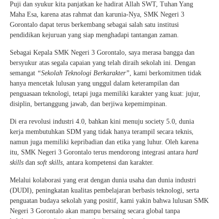
Puji dan syukur kita panjatkan ke hadirat Allah SWT, Tuhan Yang
Maha Esa, karena atas rahmat dan karunia-Nya, SMK Negeri 3
Gorontalo dapat terus berkembang sebagai salah satu institusi
pendidikan kejuruan yang siap menghadapi tantangan zaman.
Sebagai Kepala SMK Negeri 3 Gorontalo, saya merasa bangga dan
bersyukur atas segala capaian yang telah diraih sekolah ini. Dengan
semangat
“Sekolah Teknologi Berkarakter”
, kami berkomitmen tidak
hanya mencetak lulusan yang unggul dalam keterampilan dan
penguasaan teknologi, tetapi juga memiliki karakter yang kuat: jujur,
disiplin, bertanggung jawab, dan berjiwa kepemimpinan.
Di era revolusi industri 4.0, bahkan kini menuju society 5.0, dunia
kerja membutuhkan SDM yang tidak hanya terampil secara teknis,
namun juga memiliki kepribadian dan etika yang luhur. Oleh karena
itu, SMK Negeri 3 Gorontalo terus mendorong integrasi antara
hard
skills
dan
soft skills
, antara kompetensi dan karakter.
Melalui kolaborasi yang erat dengan dunia usaha dan dunia industri
(DUDI), peningkatan kualitas pembelajaran berbasis teknologi, serta
penguatan budaya sekolah yang positif, kami yakin bahwa lulusan SMK
Negeri 3 Gorontalo akan mampu bersaing secara global tanpa